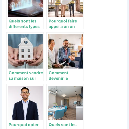
Quels sont les
Pourquoi faire
differents types
appel a un un
de courtiers en
lotisseur ou
ligne ?
amenageur
foncier ?
Comment vendre
Comment
sa maison sur
devenir le
internet
propriétaire d’un
gratuitement ?
bien immobilier ?
Pourquoi opter
Quels sont les