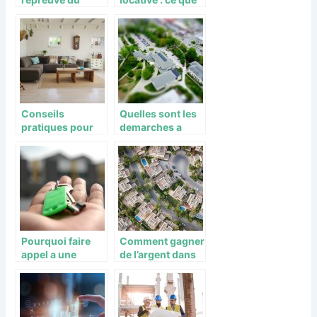
COVID-19
vous devez
savoir
Conseils
Quelles sont les
pratiques pour
demarches a
optimiser son
mener avant le
aménagement
lancement d’un
d’intérieur
projet
immobilier ?
Pourquoi faire
Comment gagner
appel a une
de l’argent dans
agence
l’immobilier en
immobiliere ?
investissement
direct ?