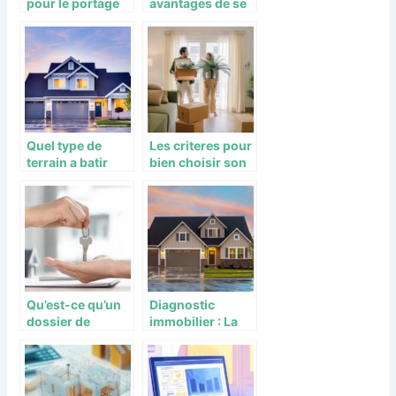
pour le portage
avantages de se
salarial ?
faire guider par
un professionnel
lors de l’achat
d’un bien
immobilier ?
Quel type de
Les criteres pour
terrain a batir
bien choisir son
choisir ?
futur achat
immobilier
Qu’est-ce qu’un
Diagnostic
dossier de
immobilier : La
location ?
cle d’une
transaction
immobiliere
reussie