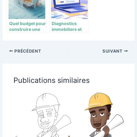
Quel budget pour
Diagnostics
construire une
immobiliers et
maison de 100
fichier Perval :
m2 ? Le guide
decouvrez le duo
complet des
gagnant pour
PRÉCÉDENT
SUIVANT
couts en 2024
une transaction
reussie
Publications similaires