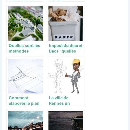
immobiliere
immobilier ?
(SCI) : les etapes
a suivre
Quelles sont les
Impact du decret
methodes
Bacs : quelles
d’estimations
transformations
d’un bien
et opportunites
immobilier ?
pour les
professionnels ?
Comment
La ville de
elaborer le plan
Rennes un
de votre future
terrain de jeu
maison
pour des
architectes en
herbe