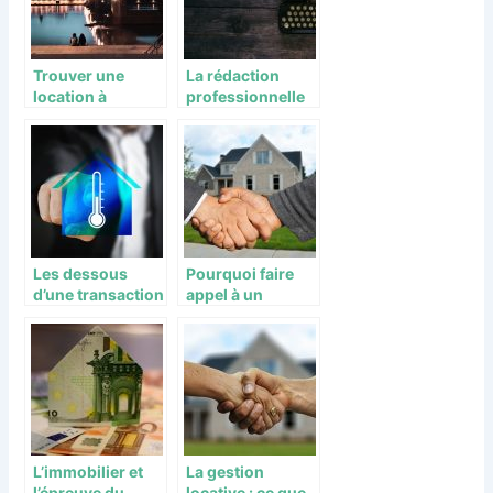
Trouver une
La rédaction
location à
professionnelle
Toulouse : la ville
dans le domaine
Rose
de l’immobilier
Les dessous
Pourquoi faire
d’une transaction
appel à un
immobilière
chasseur
immobilier à
Paris ?
L’immobilier et
La gestion
l’épreuve du
locative : ce que