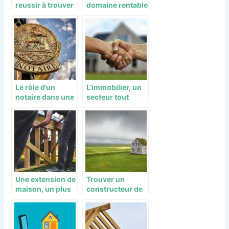
reussir à trouver
domaine rentable
son logement?
en
investissement
Le rôle d’un
L’immobilier, un
notaire dans une
secteur tout
transaction
aussi exigeant
immobilière
dans la gestion
Une extension de
Trouver un
maison, un plus
constructeur de
en immobilier
maison à
Strasbourg