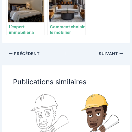
agence
immobilière ?
L’expert
Comment choisir
immobilier a
le mobilier
nantes : quels
d’hôtellerie pour
services et
un agencement
avantages pour
optimal
PRÉCÉDENT
SUIVANT
vous ?
Publications similaires