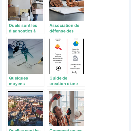
Quels sont les
Association de
diagnostics à
défense des
faire avant une
locataires : quels
location ?
sont leurs rôles ?
Quelques
Guide de
moyens
creation d’une
d’investir dans le
societe civile
secteur de
l’immobilier
Quelles sont les
Comment poser