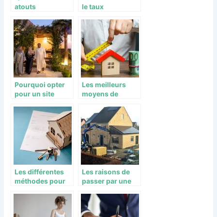
atouts
le taux
immobiliers du
immobilier ?
quartier
economique de
l’Escoutere ?
Pourquoi opter
Les meilleurs
pour un site
moyens de
immobilier pour
réussir son
l’achat de Riad ?
projet d’achat
immobilier
Les différentes
Les raisons de
méthodes pour
passer par une
périmer un bail
agence pour
achat un bien
immobilier