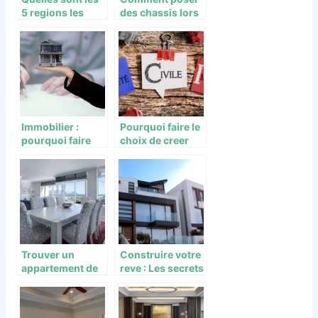
5 regions les
des chassis lors
moins cheres en
de l’installation
investissement
de fenetres ?
immobilier en
France ?
Immobilier :
Pourquoi faire le
pourquoi faire
choix de creer
appel a une
une SCI ?
agence pro ?
Trouver un
Construire votre
appartement de
reve : Les secrets
luxe à Collioure :
d’une belle
pourquoi se
maison en
tourner vers une
Gironde