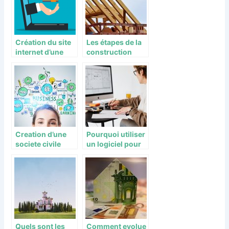
Création du site
Les étapes de la
internet d’une
construction
agence
d’un immeuble
immobilière
Creation d’une
Pourquoi utiliser
societe civile
un logiciel pour
immobiliere
une estimation
(SCI) : les etapes
immobiliere ?
a suivre
Quels sont les
Comment evolue