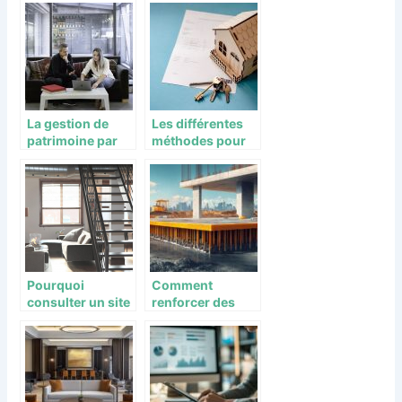
dans la gestion
immobilière
La gestion de
Les différentes
patrimoine par
méthodes pour
un expert à vos
périmer un bail
côtés est une
nécessité
Pourquoi
Comment
consulter un site
renforcer des
d’aménagement
Fondations
intérieur ?
anciennes en
pierre de taille