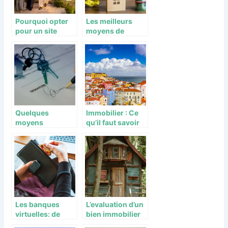
Pourquoi opter
Les meilleurs
pour un site
moyens de
immobilier pour
réussir son
l’achat de Riad ?
projet d’achat
immobilier
Quelques
Immobilier : Ce
moyens
qu’il faut savoir
d’investir dans le
avant d’acheter
secteur de
une maison au
l’immobilier
Portugal
Les banques
L’evaluation d’un
virtuelles: de
bien immobilier
nouveaux
avec renovation