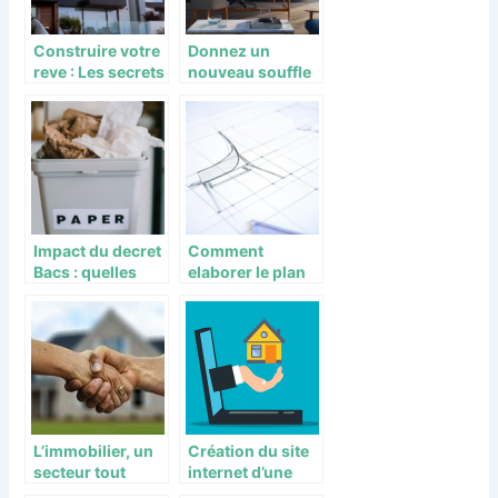
Construire votre
Donnez un
reve : Les secrets
nouveau souffle
d’une belle
a votre espace de
maison en
vie avec des
Gironde
idees de
decoration
maison
Impact du decret
Comment
Bacs : quelles
elaborer le plan
transformations
de votre future
et opportunites
maison
pour les
professionnels ?
L’immobilier, un
Création du site
secteur tout
internet d’une
aussi exigeant
agence