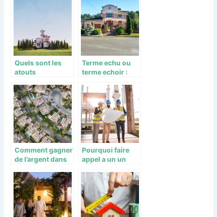
possible ?
Quels sont les
Terme echu ou
atouts
terme echoir :
immobiliers du
Les modalites de
quartier
paiement de
economique de
loyer
l’Escoutere ?
Comment gagner
Pourquoi faire
de l’argent dans
appel a un un
l’immobilier en
lotisseur ou
investissement
amenageur
direct ?
foncier ?