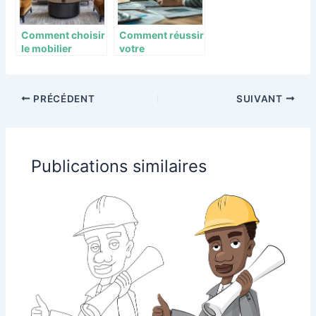
Comment choisir
Comment réussir
le mobilier
votre
d’hôtellerie pour
investissement
un agencement
immobilier grâce
optimal
à une formation
PRÉCÉDENT
SUIVANT
spécialisée
Publications similaires