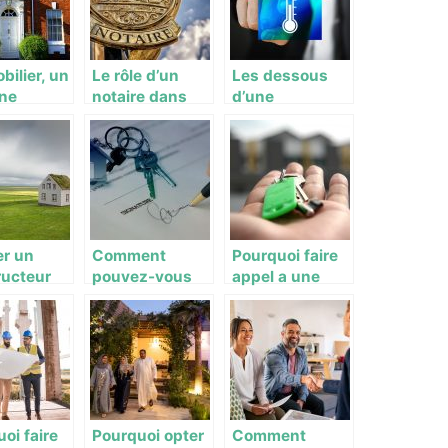
bilier, un
Le rôle d’un
Les dessous
ne
notaire dans
d’une
le en
une transaction
transaction
tissement
immobilière
immobilière
er un
Comment
Pourquoi faire
ructeur
pouvez-vous
appel a une
ison à
réussir votre
agence
bourg
investissement
immobiliere ?
locatif?
oi faire
Pourquoi opter
Comment