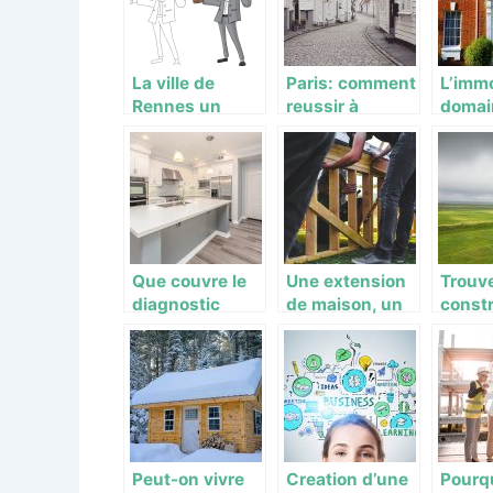
La ville de
Paris: comment
L’immo
Rennes un
reussir à
domai
terrain de jeu
trouver son
rentab
pour des
logement?
inves
architectes en
herbe
Que couvre le
Une extension
Trouv
diagnostic
de maison, un
const
immobilier ?
plus en
de ma
immobilier
Stras
Peut-on vivre
Creation d’une
Pourqu