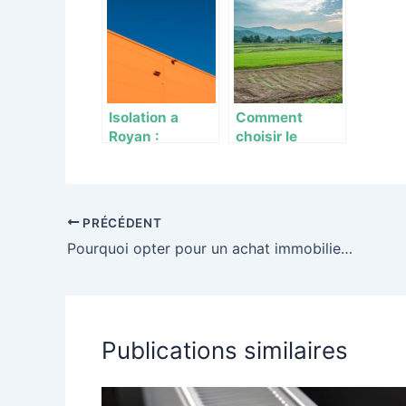
espace de vie
trans
avec des idees
s et
de decoration
oppor
maison
pour l
profe
?
Isolation a
Comment
Royan :
choisir le
Obtenez un
meilleur terrain
devis
à bâtir pour
personnalise
votre projet
pour des
immobilier
PRÉCÉDENT
economies
Pourquoi opter pour un achat immobilier dans la région d’Oise et Aisne ?
d’energie
durables
Publications similaires