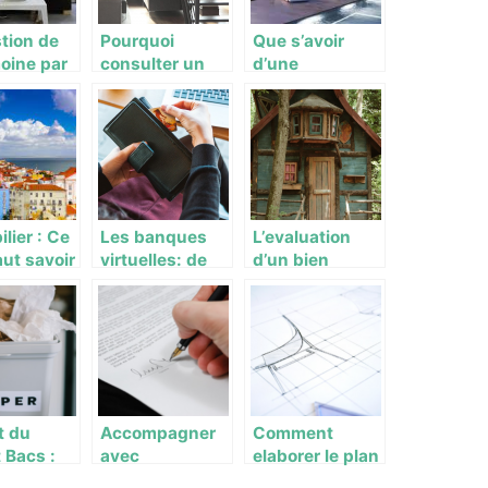
tion de
Pourquoi
Que s’avoir
oine par
consulter un
d’une
ert à vos
site
habitation
est une
d’aménagemen
passive ?
sité
t intérieur ?
lier : Ce
Les banques
L’evaluation
faut savoir
virtuelles: de
d’un bien
d’acheter
nouveaux
immobilier avec
aison au
etablissements
renovation
al
en vogue
t du
Accompagner
Comment
 Bacs :
avec
elaborer le plan
s
bienveillance :
de votre future