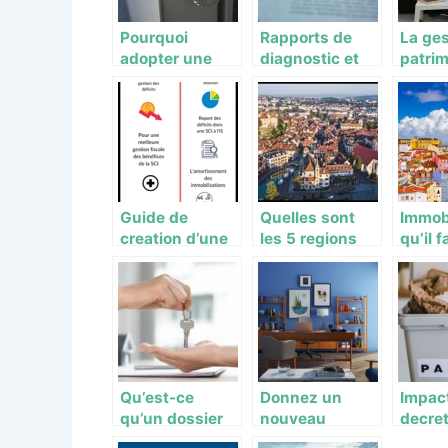
Pourquoi
Rapports de
La ges
adopter une
diagnostic et
patrim
chaudière fioul
enquêtes sur
un exp
?
les biens :
côtés 
quelques
néces
exemples
Guide de
Quelles sont
Immobi
creation d’une
les 5 regions
qu’il 
societe civile
les moins
avant 
cheres en
une m
investissement
Portug
immobilier en
France ?
Qu’est-ce
Donnez un
Impac
qu’un dossier
nouveau
decret
de location ?
souffle a votre
quelle