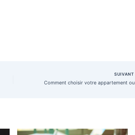
formation
les services et
maison
ressources de
tunites
l’accompagnem
es
ent funeraire
ssionnels
SUIVAN
Comm