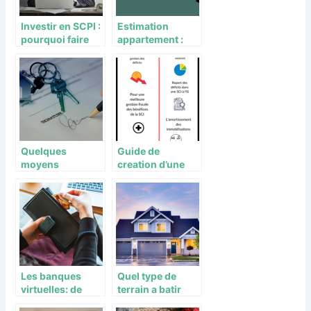
Investir en SCPI :
Estimation
pourquoi faire
appartement :
appel à un expert
principes,
en la matière ?
approches et
avantages
Quelques
Guide de
moyens
creation d’une
d’investir dans le
societe civile
secteur de
l’immobilier
Les banques
Quel type de
virtuelles: de
terrain a batir
nouveaux
choisir ?