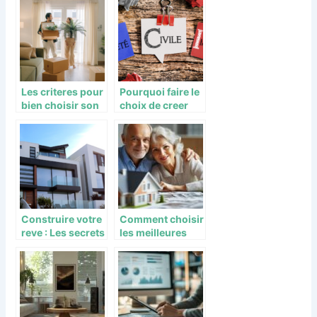
etablissements
en vogue
Les criteres pour
Pourquoi faire le
bien choisir son
choix de creer
futur achat
une SCI ?
immobilier
Construire votre
Comment choisir
reve : Les secrets
les meilleures
d’une belle
solutions
maison en
d’investissement
Gironde
pour la retraite