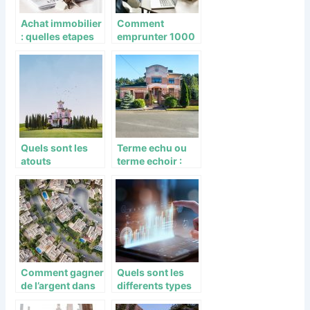
Achat immobilier
Comment
: quelles etapes
emprunter 1000
suivre ?
euros en toute
quietude ?
Quels sont les
Terme echu ou
atouts
terme echoir :
immobiliers du
Les modalites de
quartier
paiement de
economique de
loyer
l’Escoutere ?
Comment gagner
Quels sont les
de l’argent dans
differents types
l’immobilier en
de courtiers en