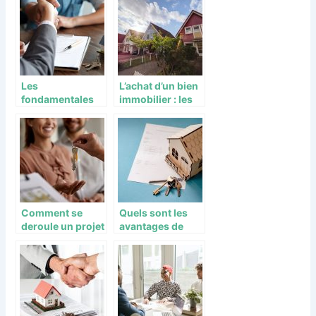
immobilier
Les
L’achat d’un bien
fondamentales
immobilier : les
pour réussir
avantages et
dans l’immobilier
inconvénients
Comment se
Quels sont les
deroule un projet
avantages de
de location-
faire appel a une
vente ?
agence
immobiliere ?