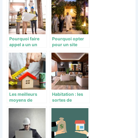
investissement
ligne ?
direct ?
Pourquoi faire
Pourquoi opter
appel a un un
pour un site
lotisseur ou
immobilier pour
amenageur
l’achat de Riad ?
foncier ?
Les meilleurs
Habitation : les
moyens de
sortes de
réussir son
maisons moins
projet d’achat
chères et
immobilier
comment en
construire une ?