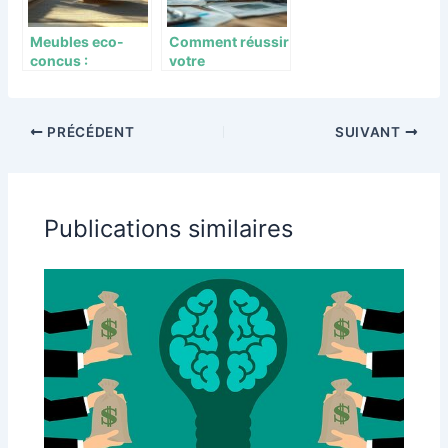
Meubles eco-
Comment réussir
concus :
votre
Investissement
investissement
intelligent pour
immobilier grâce
votre
à une formation
PRÉCÉDENT
SUIVANT
appartement
spécialisée
Publications similaires