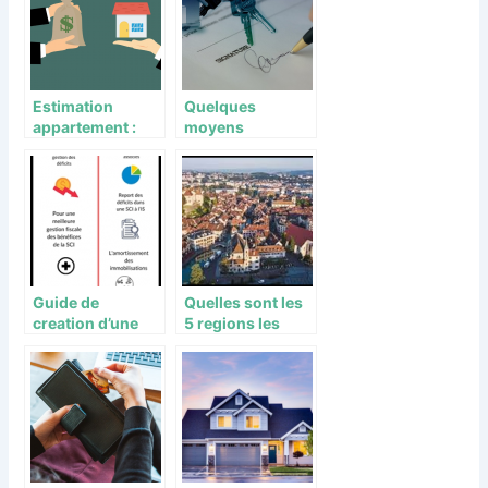
construire une ?
Estimation
Quelques
appartement :
moyens
principes,
d’investir dans le
approches et
secteur de
avantages
l’immobilier
Guide de
Quelles sont les
creation d’une
5 regions les
societe civile
moins cheres en
investissement
immobilier en
France ?