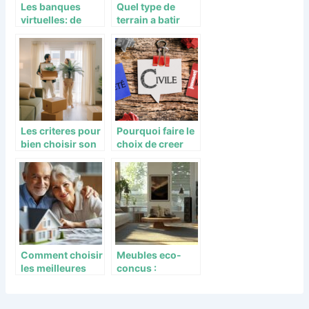
Les banques
Quel type de
virtuelles: de
terrain a batir
nouveaux
choisir ?
etablissements
en vogue
Les criteres pour
Pourquoi faire le
bien choisir son
choix de creer
futur achat
une SCI ?
immobilier
Comment choisir
Meubles eco-
les meilleures
concus :
solutions
Investissement
d’investissement
intelligent pour
pour la retraite
votre