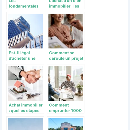
Les
L’achat d’un bien
fondamentales
immobilier : les
pour réussir
avantages et
dans l’immobilier
inconvénients
Est-il légal
Comment se
d’acheter une
deroule un projet
propriété par
de location-
l’intermédiaire
vente ?
d’une SCI ?
Achat immobilier
Comment
: quelles etapes
emprunter 1000
suivre ?
euros en toute
quietude ?