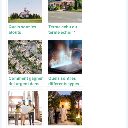
Quels sont les
Terme echu ou
atouts
terme echoir :
immobiliers du
Les modalites de
quartier
paiement de
economique de
loyer
l’Escoutere ?
Comment gagner
Quels sont les
de l’argent dans
differents types
l’immobilier en
de courtiers en
investissement
ligne ?
direct ?