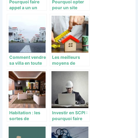
Pourquoi faire
Pourquoi opter
appel a un un
pour un site
lotisseur ou
immobilier pour
amenageur
l’achat de Riad ?
foncier ?
Comment vendre
Les meilleurs
sa villa en toute
moyens de
sécurité?
réussir son
projet d’achat
immobilier
Habitation : les
Investir en SCPI :
sortes de
pourquoi faire
maisons moins
appel à un expert
chères et
en la matière ?
comment en