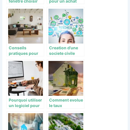
fenêtre choisir
pour un achat
pour sa maison ?
immobilier dans
la région d’Oise
et Aisne ?
Conseils
Creation d’une
pratiques pour
societe civile
optimiser son
immobiliere
aménagement
(SCI) : les etapes
d’intérieur
a suivre
Pourquoi utiliser
Comment evolue
un logiciel pour
le taux
une estimation
immobilier ?
immobiliere ?