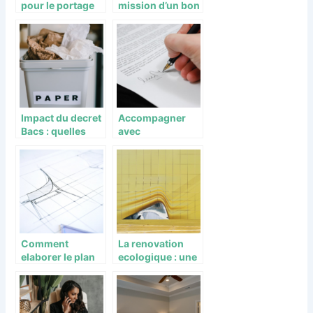
pour le portage
mission d’un bon
salarial ?
EHPAD ?
Impact du decret
Accompagner
Bacs : quelles
avec
transformations
bienveillance :
et opportunites
les services et
pour les
ressources de
professionnels ?
l’accompagneme
nt funeraire
Comment
La renovation
elaborer le plan
ecologique : une
de votre future
alliance parfaite
maison
entre economie
d’energie et
elegance pour