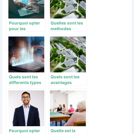
Pourquoi opter
Quelles sont les
pour les
methodes
annonces
d’estimations
immobilieres
d’un bien
geolocalisees ?
immobilier ?
Quels sont les
Quels sont les
differents types
avantages
de courtiers en
d’investir dans
ligne ?
l’immobilier neuf
?
Pourquoi opter
Quelle est la