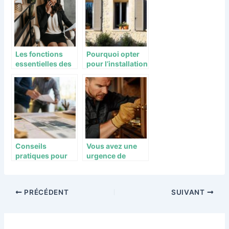
d’energie et
elegance pour
votre maison
Les fonctions
Pourquoi opter
essentielles des
pour l’installation
avocats en droit
de volets
de l’immobilier
roulants
électriques dans
l’Hérault ?
Conseils
Vous avez une
pratiques pour
urgence de
réussir son
serrurerie ?
projet de
rénovation
PRÉCÉDENT
SUIVANT
intérieure