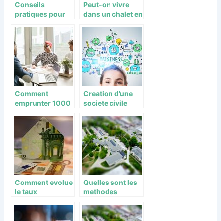
Conseils
Peut-on vivre
pratiques pour
dans un chalet en
optimiser son
bois toute l’annee
aménagement
?
d’intérieur
Comment
Creation d’une
emprunter 1000
societe civile
euros en toute
immobiliere
quietude ?
(SCI) : les etapes
a suivre
Comment evolue
Quelles sont les
le taux
methodes
immobilier ?
d’estimations
d’un bien
immobilier ?