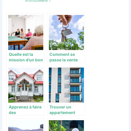
immobilière ?
Quelle est la
Comment se
mission d’un bon
passe la vente
EHPAD ?
d’un bien
immobilier ?
Apprenez à faire
Trouver un
des
appartement
photographies
dans le plus bref
immobilières !
délai à Paris, c’est
possible !