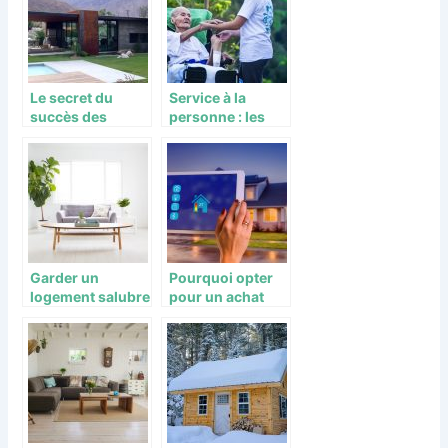
Le secret du
Service à la
succès des
personne : les
maisons en bois
activités
en Haute Savoie
d’agrément et de
déclaration
Garder un
Pourquoi opter
logement salubre
pour un achat
pour optimiser
immobilier dans
sa location et sa
la région d’Oise
revente
et Aisne ?