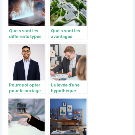
Quels sont les
Quels sont les
differents types
avantages
de courtiers en
d’investir dans
ligne ?
l’immobilier neuf
?
Pourquoi opter
La levée d’une
pour le portage
hypothèque
salarial ?
légale