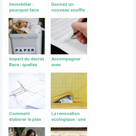
Immobilier :
Donnez un
pourquoi faire
nouveau souffle
appel a une
a votre espace de
agence pro ?
vie avec des
idees de
decoration
maison
Impact du decret
Accompagner
Bacs : quelles
avec
transformations
bienveillance :
et opportunites
les services et
pour les
ressources de
professionnels ?
l’accompagneme
nt funeraire
Comment
La renovation
elaborer le plan
ecologique : une
de votre future
alliance parfaite
maison
entre economie